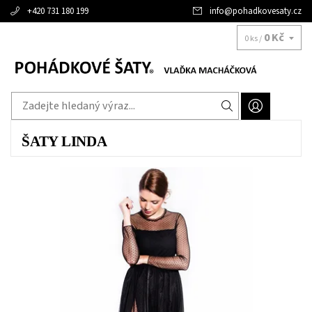
+420 731 180 199
info
@
pohadkovesaty.cz
0 Kč
0 ks /
ŠATY LINDA