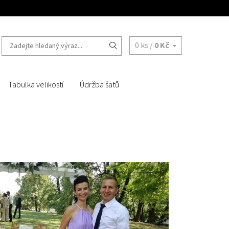
0 ks /
0 Kč
Tabulka velikostí
Údržba šatů