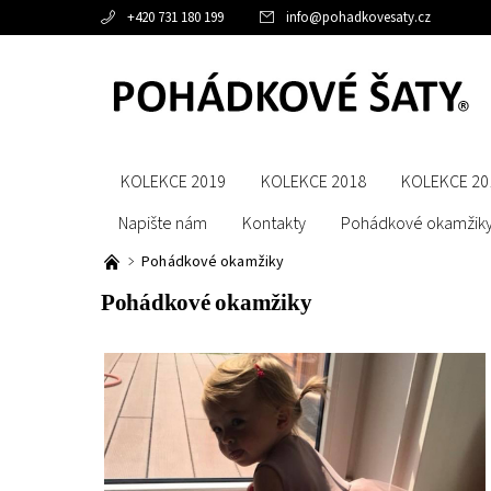
+420 731 180 199
info
@
pohadkovesaty.cz
KOLEKCE 2019
KOLEKCE 2018
KOLEKCE 20
Napište nám
Kontakty
Pohádkové okamžik
Pohádkové okamžiky
Pohádkové okamžiky