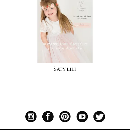
Dětské krajkové družičkovské šaty Bílorůžové lehoučké
romantické tylové šaty jako ze snu pro družičky. Horní díl
z elastické krajky je podšitý bavlněným úpletem a má malý kulatý
výstřih. Rukávy jsou krátké krajkové a nepodšité. Vrchní sukně je
vrstvená z bílého tylu, spodní část je...
ŠATY LILI