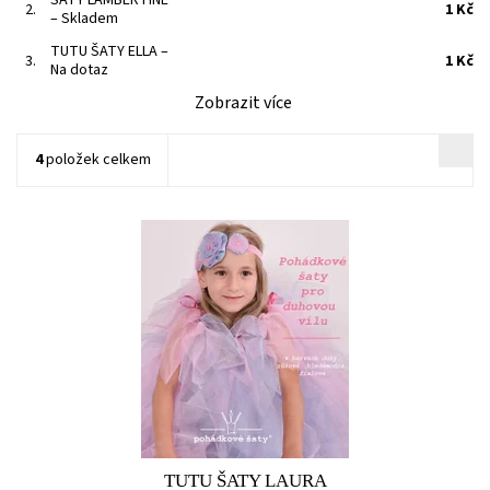
ŠATY LAMBERTINE
2.
1 Kč
–
Skladem
TUTU ŠATY ELLA
–
3.
1 Kč
Na dotaz
Zobrazit více
4
položek celkem
Dětské karnevalové vílí TUTU šaty Dětské rozevláté duhové šaty
pro vílu. Růžovo-bleděmodro-fialkové šaty mají dlouhou
nadýchanou TUTU sukni přišitou ke stříbrnému topu s korunkou.
Šaty se zavazují na saténová ramínka, na kterých jsou navázány
tylové pásky. Šaty jsou podšité bleděmodrou...
TUTU ŠATY LAURA