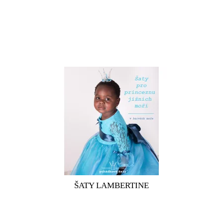
Dětské modré šaty pro princeznu jižních moří Dětské bohaté
nadýchané šaty pro princeznu jižních moří. Horní díl šatů je ušitý z
elastické krajky, podšitý bavlněným úpletem. Výstřih je kulatý,
krajkové třičtvrteční rukávy jsou ukončené organzovými volánky
ozdobené saténovými stužkami....
ŠATY LAMBERTINE