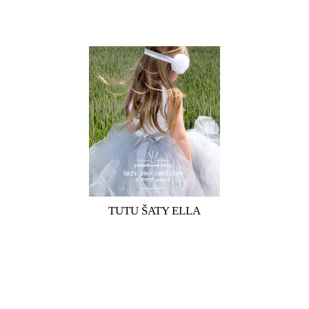
Dívčí krajkový top s šedou tylovou sukní Dívčí bílošedé šaty
s nadýchanou TUTU sukní pro malé i větší družičky. Horní
samostatný díl šatů je z elastické bílé krajky, podšitý bílou
elastickou bavlnou, s kulatým výstřihem a bez rukávů. Vrchní
TUTU sukně je vyrobena...
TUTU ŠATY ELLA