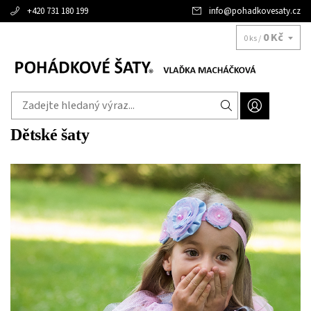
+420 731 180 199
info
@
pohadkovesaty.cz
0 Kč
0 ks /
Dětské šaty