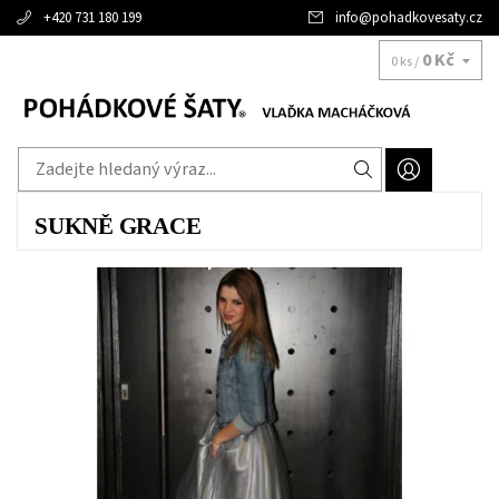
+420 731 180 199
info
@
pohadkovesaty.cz
0 Kč
0 ks /
SUKNĚ GRACE