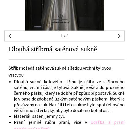
1
z 3
Dlouhá stříbrná saténová sukně
Stříbrnošedá saténová sukně s šedou vrchní tylovou
vrstvou.
Dlouhá sukně kolového střihu je ušitá ze stříbrného
saténu, vrchní část je tylová. Sukně je všitá do pružného
černého pásku, který se dobře přizpůsobí postavě. Sukně
je v pase dozdobená úzkým saténovým páskem, který je
převázaný na suk. Na ušití této sukně bylo spotřebováno
větší množství látky, aby bylo docíleno bohatosti.
Materiál: satén, jemný tyl.
Praní: jemné ruční praní, více v
Údržba a praní