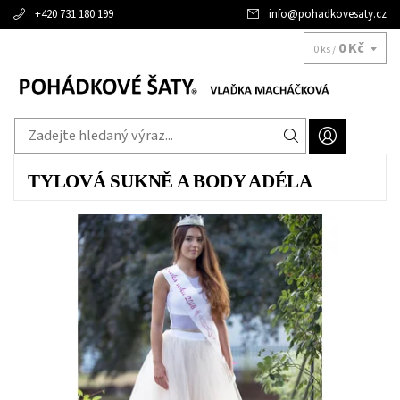
+420 731 180 199
info
@
pohadkovesaty.cz
0 Kč
0 ks /
TYLOVÁ SUKNĚ A BODY ADÉLA