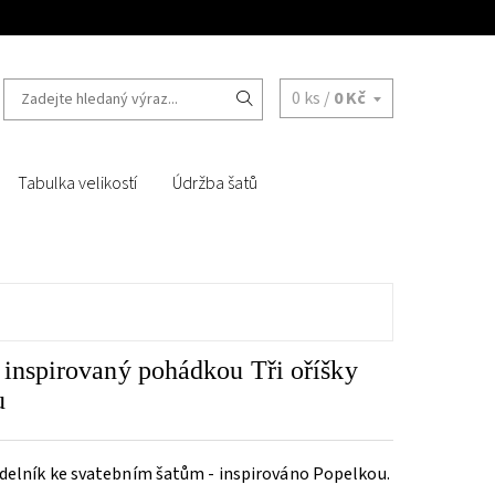
0 ks /
0 Kč
Tabulka velikostí
Údržba šatů
 inspirovaný pohádkou Tři oříšky
u
elník ke svatebním šatům - inspirováno Popelkou.