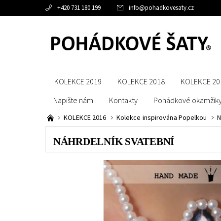
+420 731 180 199
info
@
pohadkovesaty.cz
KOLEKCE 2019
KOLEKCE 2018
KOLEKCE 20
Napište nám
Kontakty
Pohádkové okamžik
KOLEKCE 2016
Kolekce inspirována Popelkou
N
NÁHRDELNÍK SVATEBNÍ