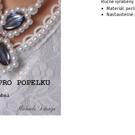
Ručně vyráběný.
Materiál: perli
Nastavitelné 