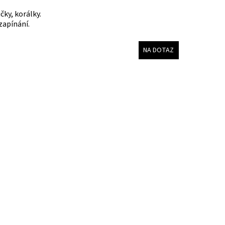
čky, korálky.
zapínání.
NA DOTAZ