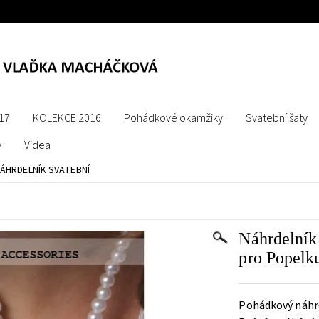
17
KOLEKCE 2016
Pohádkové okamžiky
Svatební šaty
y
Videa
ÁHRDELNÍK SVATEBNÍ
Náhrdelník
pro Popelk
Pohádkový náhrd