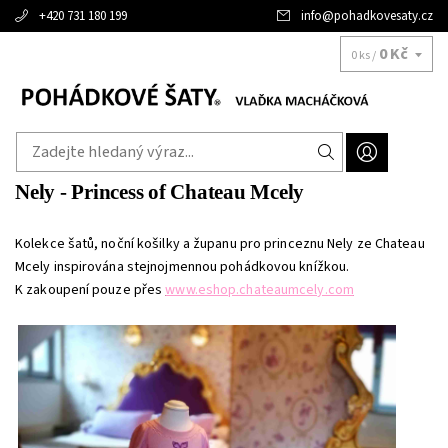
+420 731 180 199
info
@
pohadkovesaty.cz
0 Kč
0 ks /
Nely - Princess of Chateau Mcely
Kolekce šatů, noční košilky a županu pro princeznu Nely ze Chateau
Mcely inspirována stejnojmennou pohádkovou knížkou.
K zakoupení pouze přes
www.eshop.chateaumcely.com