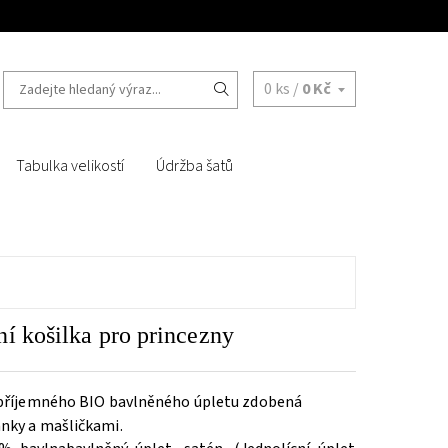
0 ks /
0 Kč
Tabulka velikostí
Údržba šatů
í košilka pro princezny
 příjemného BIO bavlněného úpletu zdobená
nky a mašličkami.