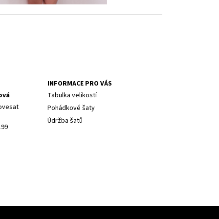
INFORMACE PRO VÁS
ová
Tabulka velikostí
ovesat
Pohádkové šaty
Údržba šatů
199