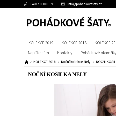
+420 731 180 199
info
@
pohadkovesaty.cz
KOLEKCE 2019
KOLEKCE 2018
KOLEKCE 20
Napište nám
Kontakty
Pohádkové okamžik
KOLEKCE 2018
Noční kolekce Nely
NOČNÍ KOŠIL
NOČNÍ KOŠILKA NELY