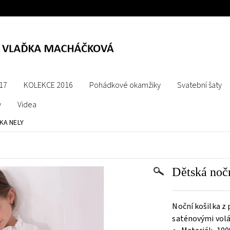
17
KOLEKCE 2016
Pohádkové okamžiky
Svatební šaty
y
Videa
KA NELY
Dětská nočn
Noční k
ošilka z
saténovými volá