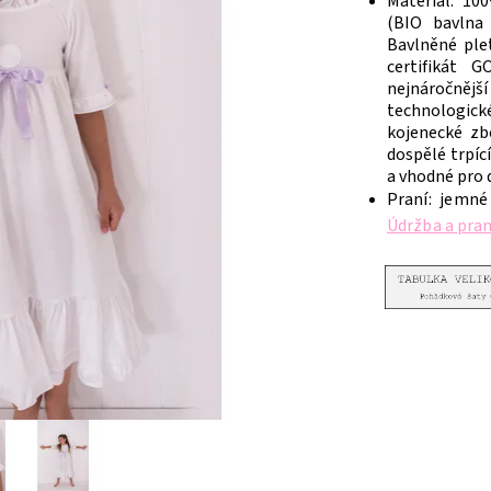
Materiál: 10
(BIO bavlna 
Bavlněné ple
certifikát G
nejnáročnější 
technologick
kojenecké zbo
dospělé trpíc
a vhodné pro d
Praní: jemné
Údržba a pra