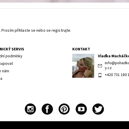
. Prosím
přihlaste se
nebo se
registrujte
.
NICKÝ SERVIS
KONTAKT
ní podmínky
Vlaďka Macháčk
info
@
pohadk
kupovat
y.cz
e nám
+420 731 180 
va