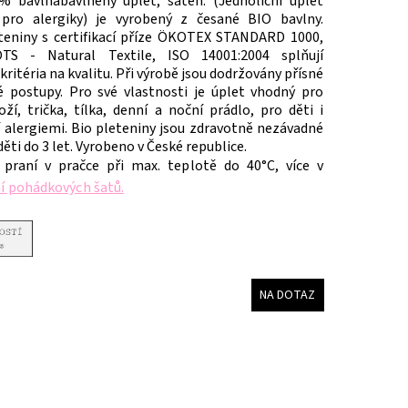
0% bavlnabavlněný úplet, satén. (
Jednolícní úplet
pro alergiky) je vyrobený z česané BIO bavlny.
teniny s certifikací příze ÖKOTEX STANDARD 1000,
OTS - Natural Textile, ISO 14001:2004 splňují
kritéria na kvalitu. Při výrobě jsou dodržovány přísné
é postupy. Pro své vlastnosti je úplet vhodný pro
ží, trička, tílka, denní a noční prádlo, pro děti i
í alergiemi. Bio pleteniny jsou zdravotně nezávadné
ěti do 3 let. Vyrobeno v České republice.
 praní v pračce při max. teplotě do 40°C, více v
ní pohádkových šatů
.
NA DOTAZ