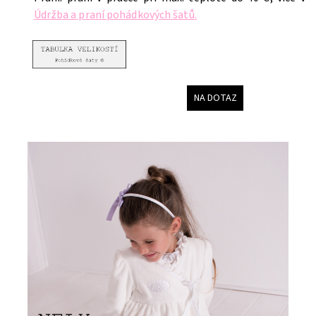
Údržba a praní pohádkových šatů
.
NA DOTAZ