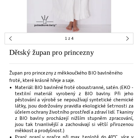
1
z 4
Dětský župan pro princezny
Župan pro princezny z měkkoučkého BIO bavlněného
froté, které krásně hřeje a saje.
Materiál: BIO bavlněné froté oboustranné, satén.
EKO -
(
textilní materiál vyrobený z BIO bavlny. Při jeho
pěstování a výrobě se nepoužívají syntetické chemické
látky, jsou dodržovány pravidla ekologické šetrnosti za
účelem ochrany životního prostředí a zdraví lidí. Tkaniny
z BIO bavlny procházejí nižším stupněm zpracování,
jsou tak trvanlivější a zachovávají si větší přirozenou
měkkost a prodyšnost.)
Praní: praní v pračce při max. teplotě do 40°C, více v