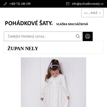
+420 731 180 199
info
@
pohadkovesaty.cz
0 Kč
0 ks /
ŽUPAN NELY