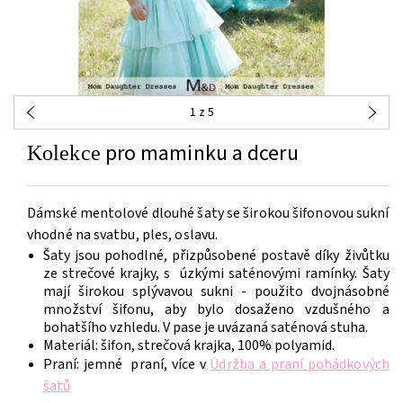
1
z 5
pro maminku a dceru
Kolekce
Dámské mentolové dlouhé šaty se širokou šifonovou sukní
vhodné na svatbu, ples, oslavu.
Šaty jsou pohodlné, přizpůsobené postavě díky živůtku
ze strečové krajky, s úzkými saténovými ramínky. Šaty
mají širokou splývavou sukni - použito dvojnásobné
množství šifonu, aby bylo dosaženo vzdušného a
bohatšího vzhledu. V pase je uvázaná saténová stuha.
Materiál: šifon, strečová krajka, 100% polyamid.
Praní: jemné praní, více v
Údržba a praní pohádkových
šatů