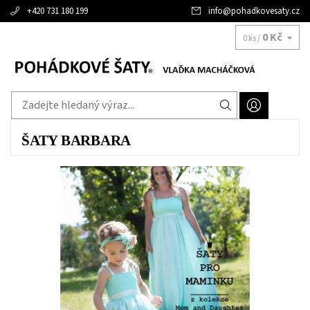
+420 731 180 199
info
@
pohadkovesaty.cz
0 Kč
0 ks /
ŠATY BARBARA